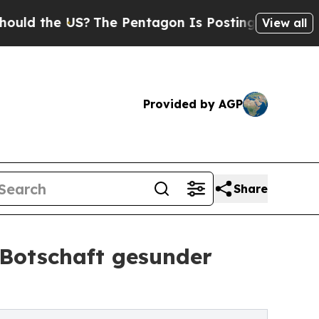
he US?
The Pentagon Is Posting Cryptic Biblical 
View all
Provided by AGP
Share
 Botschaft gesunder