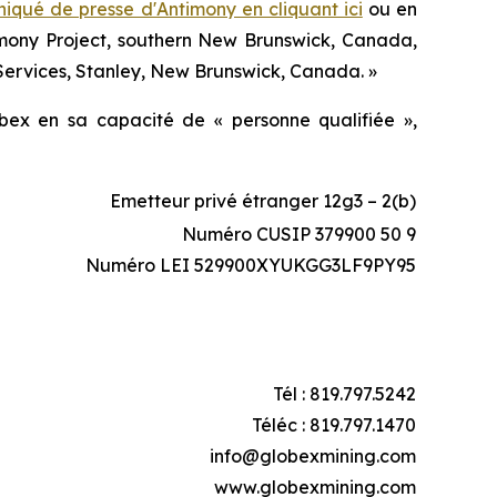
qué de presse d'Antimony en cliquant ici
ou en
timony Project, southern New Brunswick, Canada,
Services, Stanley, New Brunswick, Canada. »
ex en sa capacité de « personne qualifiée »,
Emetteur privé étranger 12g3 – 2(b)
Numéro CUSIP 379900 50 9
Numéro LEI 529900XYUKGG3LF9PY95
Tél : 819.797.5242
Téléc : 819.797.1470
info@globexmining.com
www.globexmining.com