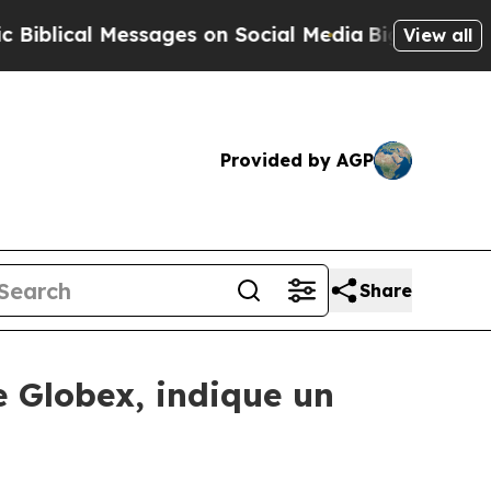
cal Messages on Social Media
Big Food vs. The Pe
View all
Provided by AGP
Share
e Globex, indique un