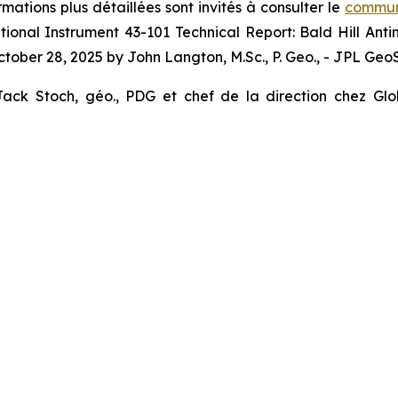
mations plus détaillées sont invités à consulter le
communi
tional Instrument 43-101 Technical Report: Bald Hill An
ober 28, 2025 by John Langton, M.Sc., P. Geo., - JPL Geo
ck Stoch, géo., PDG et chef de la direction chez Glob