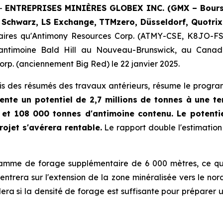
--
ENTREPRISES MINIÈRES GLOBEX INC. (GMX – Bourse
 Schwarz, LS Exchange, TTMzero,
Düsseldorf, Quotrix
naires qu'Antimony Resources Corp. (ATMY-CSE, K8JO-F
'antimoine Bald Hill au Nouveau-Brunswick, au Canada
orp. (anciennement Big Red) le 22 janvier 2025.
ris des résumés des travaux antérieurs, résume le prog
sente un potentiel de 2,7 millions de tonnes à une 
 et 108 000 tonnes d'antimoine contenu. Le potentie
rojet s'avérera rentable.
Le rapport double l'estimation
mme de forage supplémentaire de 6 000 mètres, ce qui 
rera sur l'extension de la zone minéralisée vers le nor
ra si la densité de forage est suffisante pour préparer 